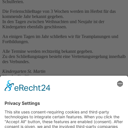
Schulferien.
Die Ferienschließtage von 3 Wochen werden im Herbst für das
kommende Jahr bekannt gegeben.
In den Tagen zwischen Weihnachten und Neujahr ist der
Kindergarten ebenfalls geschlossen.
An einigen Tagen im Jahr schließen wir für Teamplanungen und
Fortbildungen.
Alle Termine werden rechtzeitig bekannt gegeben.
Zu den Schließungstagen besteht eine Vertretungsregelung innerhalb
des Verbundes.
Kindergarten St. Martin
Weseler Str. 36
46348 Raesfeld
Tel.:
02865 7875
kita.stmartin-raesfeld@
bistum-muenster.de
Kindergarten St. Michael
Brökerstegge 27
46348 Raesfeld
Tel.:
02865 268
kita.stmichael-raesfeld@
bistum-muenster.de